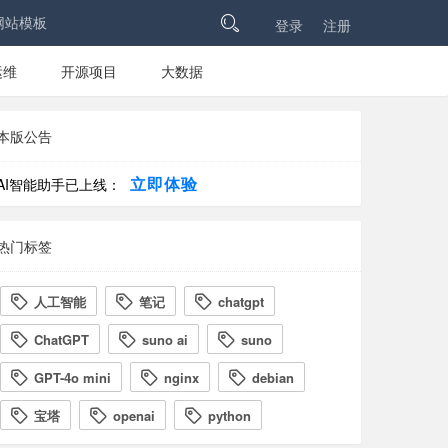
网站模板

登录
注册
运维
开源项目
大数据
本版公告
立即体验
AI智能助手已上线：
热门标签
人工智能
笔记
chatgpt



ChatGPT
suno ai
suno



GPT-4o mini
nginx
debian



宝塔
openai
python


