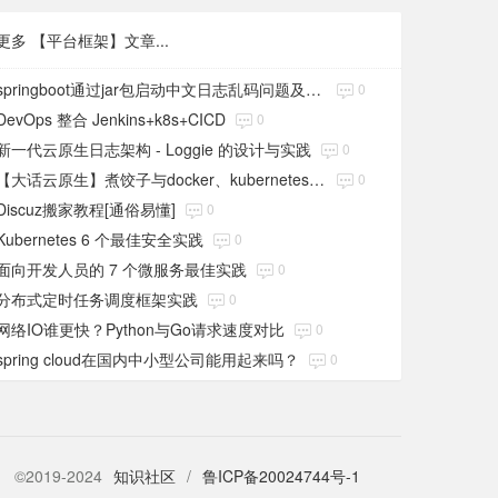
更多 【平台框架】文章...
springboot通过jar包启动中文日志乱码问题及解决
0
DevOps 整合 Jenkins+k8s+CICD
0
新一代云原生日志架构 - Loggie 的设计与实践
0
【大话云原生】煮饺子与docker、kubernetes之间的关系
0
Discuz搬家教程[通俗易懂]
0
Kubernetes 6 个最佳安全实践
0
面向开发人员的 7 个微服务最佳实践
0
分布式定时任务调度框架实践
0
网络IO谁更快？Python与Go请求速度对比
0
spring cloud在国内中小型公司能用起来吗？
0
©2019-2024
知识社区
/
鲁ICP备20024744号-1