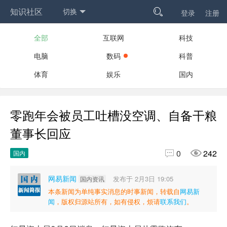
知识社区
切换

登录
注册
全部
互联网
科技
电脑
数码
科普
体育
娱乐
国内
零跑年会被员工吐槽没空调、自备干粮
董事长回应


0
242
国内
网易新闻
发布于 2月3日 19:05
国内资讯
本条新闻为单纯事实消息的时事新闻，转载自
网易新
闻
，版权归源站所有，如有侵权，烦请
联系我们
。