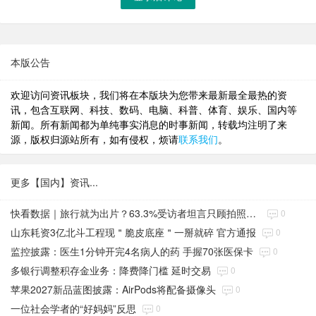
本版公告
欢迎访问资讯板块，我们将在本版块为您带来最新最全最热的资
讯，包含互联网、科技、数码、电脑、科普、体育、娱乐、国内等
新闻。所有新闻都为单纯事实消息的时事新闻，转载均注明了来
源，版权归源站所有，如有侵权，烦请
联系我们
。
更多【国内】资讯...
快看数据｜旅行就为出片？63.3%受访者坦言只顾拍照会忽视景色
0
山东耗资3亿北斗工程现＂脆皮底座＂一掰就碎 官方通报
0
监控披露：医生1分钟开完4名病人的药 手握70张医保卡
0
多银行调整积存金业务：降费降门槛 延时交易
0
苹果2027新品蓝图披露：AirPods将配备摄像头
0
一位社会学者的“好妈妈”反思
0