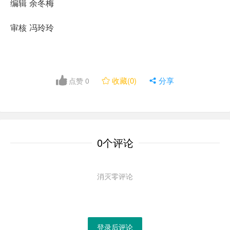
编辑 余冬梅
审核 冯玲玲
收藏(
0
)
点赞
0

 分享
0个评论
消灭零评论
登录后评论