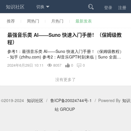
知识社区
切换

登录
注册
推荐
周热门
月热门
最新发表
最强音乐类 AI——Suno 快速入门手册！（保姆级教
程）
参考1：最强音乐类 AI——Suno 快速入门手册！（保姆级教程）
- 知乎 (zhihu.com) 参考2：AI音乐GPT时刻来临｜Suno 全面使
用指南 - UIED用户体验学习平台 参考3：Suno V3发布，AI的风
2024年6月29日 10:11
8057
0
0

终于还是吹到了音乐圈 (baidu.com) 最强音乐类 AI——Suno 快
速入门手册！（保姆级教程） 最近，音乐 AI 领域
的”ChatGPT“——Suno火爆出圈。今天更是持续霸占知乎热门话
没有更多了
题榜Top1，被2500多万人围观。
©2019-2024
知识社区
/
鲁ICP备20024744号-1
/ Powered By
知识
站 GROUP