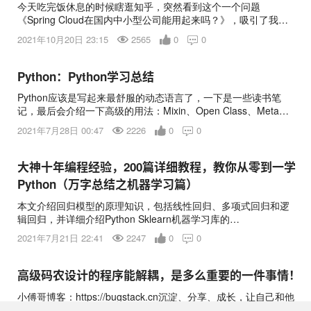
今天吃完饭休息的时候瞎逛知乎，突然看到这个一个问题
《Spring Cloud在国内中小型公司能用起来吗？》，吸引了我的
注意。仔细的看了题主的问题，发现这是一个好问题，题主经过
2021年10月20日 23:15
2565
0
0

了一番思考，并且用图形全面的将自己的疑问表达了出来，作为
一个研究并使用Spring Boot和Spring Cloud近两年的
Python：Python学习总结
Python应该是写起来最舒服的动态语言了，一下是一些读书笔
记，最后会介绍一下高级的用法：Mixin、Open Class、Meta
Programming和AOP。
2021年7月28日 00:47
2226
0
0

大神十年编程经验，200篇详细教程，教你从零到一学
Python（万字总结之机器学习篇）
本文介绍回归模型的原理知识，包括线性回归、多项式回归和逻
辑回归，并详细介绍Python Sklearn机器学习库的
LinearRegression和LogisticRegression算法及回归分析实例。基
2021年7月21日 22:41
2247
0
0

础文章，希望对您有所帮助。欢迎大家来到“Python从零到壹”，
在这里我将分享约200篇Pyt
高级码农设计的程序能解耦，是多么重要的一件事情！
小傅哥博客：https://bugstack.cn沉淀、分享、成长，让自己和他
人都能有所收获！? 一、前言能解耦，是多么重要的一件事情！