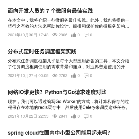
/config/config_global.php /config/config_ucenter.php
/uc_server/data/config.inc.php 2.到官方下载一个Discuz! X3
面向开发人员的 7 个微服务最佳实践
的安装包，把 upload里的/install/文件夹复制过来覆盖你下载下来
在本文中，我将介绍一些微服务最佳实践。此外，我也将提供一
的网站文件。 3.把从
些行之有效的方法来帮助你设计、编排和保护你的微服务架构。
通过了解这些实践，你将在成功的项目上有一个良好的开端。
2021年10月30日 17:43
2906
0
0

分布式定时任务调度框架实践
分布式任务调度框架几乎是每个大型应用必备的工具，本文介绍
了任务调度框架使用的需求背景和痛点，对业界普遍使用的开源
分布式任务调度框架的使用进行了探究实践，并分析了这几种框
2021年10月27日 00:05
2762
0
0

架的优劣势和对自身业务的思考。
网络IO谁更快？Python与Go请求速度对比
现在，我们可以通过编写Go Worker的方式，将计算和保存的过
程保存在本地的redis缓存中，然后使用Celery来调度这些任务。
2021年10月22日 22:33
2841
0
0

spring cloud在国内中小型公司能用起来吗？