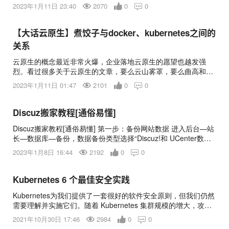
协作。广泛的生态，使得项目能够基于业务需求不断完善、成
目中。等待运维团队为之前的代码提供反馈。 可是这样就意味着
2023年1月11日 23:40
2070
0
0

熟。目前已经开源：https://github.com/loggie-io/loggie
一个完整的项目需要一个更长的周期才可以开发出最终代码。 基
于现在的互联网现状，更推崇敏捷式开发，这样就导致项目的迭
代速度更快，但是由于开发团队与运维团队的沟通问题，会导致
【大话云原生】煮饺子与docker、kubernetes之间的
新版本上线的时间成本很高。这又违背的敏捷式开发的最初的目
关系
的。 那么如果让开发团队和运维团队整合到成一个团队，协同应
对一套软件呢？这就被称为 DevOps。 DevOps，字面意思是
云原生的概念最近非常火爆，企业落地云原生的愿望也越发强
Development &Operations 的缩写，也就是开发 & 运维。 然字
烈。看过很多关于云原生的文章，要么云山雾罩，要么曲高和
面意思只
寡。 所以笔者就有了写《大话云原生》系列文章的想法，期望用
2023年1月11日 01:47
2101
0
0

最通俗、简单的语言说明白云原生生态系统内的组成及应用关
系。那么，开始吧，这是第一篇！
Discuz搬家教程[通俗易懂]
Discuz搬家教程[通俗易懂] 第一步：备份网站数据 进入后台—站
长—数据库—备份，数据备份类型选择“Discuz!和 UCenter数
据”，备份成功以后，数据自动保存在data文件夹下。 第二步：
2023年1月8日 16:44
2192
0
0

网站文件下载 把整个网站文件打包（虚拟主机管理控制面板一般
都有整站压缩和解压的功能，在控制面板选择压缩，压缩之后的
文件一般在FTP DB文件夹里面，然后把压缩包下载到本地电脑，
Kubernetes 6 个最佳安全实践
如果虚拟主机没有在线压缩功能那就直接使用FTP下载文件到本
Kubernetes为我们提供了一套很好的软件安全原则，但我们仍然
地保存。 第三步：整理下载到本地的网站文件 1.把下载下来的文
需要理解并实施它们。随着 Kubernetes 集群规模的增大，攻击
件里面的下列文件删除，请完全放心删除掉这几个文件，重新装
数量也会慢慢增加，因此尽可能多地了解阻止攻击的最佳实践非
上的时候会自动产生新的文件。 /install/install.lock （有的下载下
2021年10月30日 17:46
2984
0
0

常重要。
来之后就没有这个文件，如果没有就不用管）