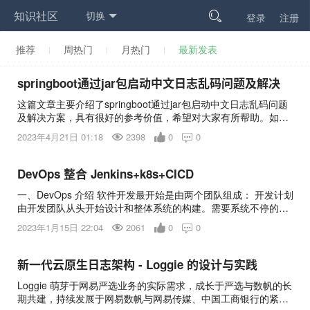
知识社区
切换

登录
注册
推荐
周热门
月热门
最新发表
springboot通过jar包启动中文日志乱码问题及解决
这篇文章主要介绍了springboot通过jar包启动中文日志乱码问题
及解决方案，具有很好的参考价值，希望对大家有所帮助。如有
错误或未考虑完全的地方，望不吝赐教
2023年4月21日 01:18
2398
0
0

DevOps 整合 Jenkins+k8s+CICD
一、DevOps 介绍 软件开发最开始是由两个团队组成： 开发计划
由开发团队从头开始设计和整体系统的构建。需要系统不停的迭
代更新。 运维团队将开发团队的 Code 进行测试后部署上线。希
2023年1月15日 22:04
2061
0
0

望系统稳定安全运行。 这看似两个目标不同的团队需要协同完成
一个软件的开发。 在开发团队指定好计划并完成 coding 后，需
要提供到运维团队。 运维团队向开发团队反馈需要修复的 BUG
新一代云原生日志架构 - Loggie 的设计与实践
以及一些需要返工的任务。 这时开发团队需要经常等待运维团队
Loggie 萌芽于网易严选业务的实际需求，成长于严选与数帆的长
的反馈。这无疑延长了事件并推迟了整个软件开发的周期。 会有
期共建，持续发展于网易数帆与网易传媒、中国工商银行的紧密
一种方式，在开发团队等待的时候，让开发团队转移到下一个项