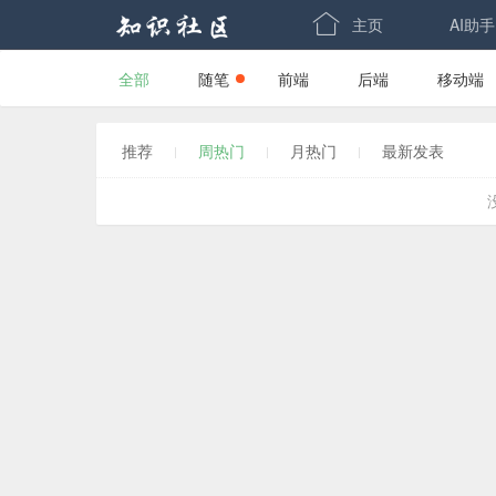

主页
AI助手
全部
随笔
前端
后端
移动端
-->
-->
推荐
周热门
月热门
最新发表