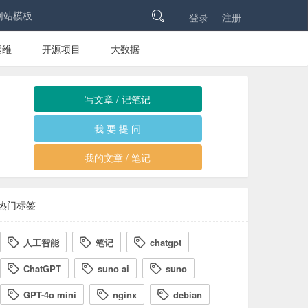
网站模板

登录
注册
运维
开源项目
大数据
写文章 / 记笔记
我 要 提 问
我的文章 / 笔记
热门标签
人工智能
笔记
chatgpt



ChatGPT
suno ai
suno



GPT-4o mini
nginx
debian


