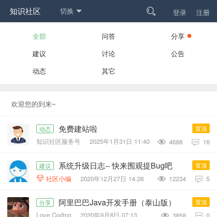
知识社区
切换

登录
注册
全部
问答
分享
建议
讨论
公告
动态
其它
欢迎您的到来~
免费建站啦
置顶
动态
知识社区服务号
2025年1月31日 11:40
4688
16

系统升级日志-- 快来围观提Bug吧
置顶
建议
社区小编
2020年12月27日 14:26
12234
5


阿里巴巴Java开发手册（泰山版）
置顶
分享
Love Coding
2020年9月8日 07:13
3858
0
