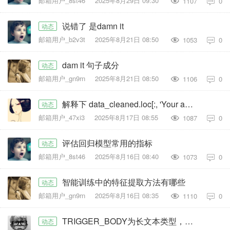
邮箱用户_8st46
2025年8月29日 09:30
1107
0

说错了 是damn it
动态
邮箱用户_b2v3t
2025年8月21日 08:50
1053
0

dam it 句子成分
动态
邮箱用户_gn9rn
2025年8月21日 08:50
1106
0

解释下 data_cleaned.loc[:, 'Your age'] = pd.to_numeric(data_cle
动态
邮箱用户_47xi3
2025年8月17日 08:55
1087
0

评估回归模型常用的指标
动态
邮箱用户_8st46
2025年8月16日 08:40
1073
0

智能训练中的特征提取方法有哪些
动态
邮箱用户_gn9rn
2025年8月16日 08:35
1110
0

TRIGGER_BODY为长文本类型，我要如何转为 字符串 SELECT TRIGGER_NAME, TRIGGER_T
动态