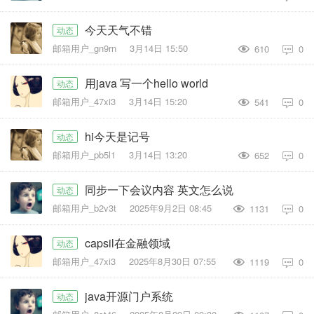
今天天气不错
动态
邮箱用户_gn9rn
3月14日 15:50
610
0

用java 写一个hello world
动态
邮箱用户_47xi3
3月14日 15:20
541
0

hi今天是记号
动态
邮箱用户_pb5l1
3月14日 13:20
652
0

同步一下会议内容 英文怎么说
动态
邮箱用户_b2v3t
2025年9月2日 08:45
1131
0

capsil在金融领域
动态
邮箱用户_47xi3
2025年8月30日 07:55
1119
0

java开源门户系统
动态