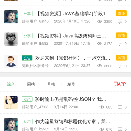
【视频资源】JAVA基础学习阶段1
置顶
分享
邮箱用户_8st46
2020年7月19日 17:20
3350
0

【视频资料】Java高级架构师三大阶段
置顶
分享
邮箱用户_lh582
2020年7月19日 17:15
3172
0

欢迎来到【知识社区】，一起交流学习吧
置顶
公告
知识社区服务号
2020年6月21日 23:37
3808
0

综合
周榜
月榜
精华
APP

验时输出仍是乱码/空JSON？ 我将以 最小颗粒度拆解，确保你跨过第一
动态
邮箱用户_47xi3
3月14日 22:00
685
0

作为流量营销和标题优化专家，我理解你的原始标题“今天天气不错”虽然简单直接，但缺乏吸引点击的元素和关键词优化。为了提升标
动态
邮箱用户_b2v3t
3月14日 15:50
676
0
