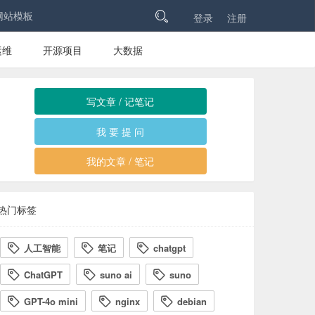
网站模板

登录
注册
运维
开源项目
大数据
写文章 / 记笔记
我 要 提 问
我的文章 / 笔记
热门标签
人工智能
笔记
chatgpt



ChatGPT
suno ai
suno



GPT-4o mini
nginx
debian


