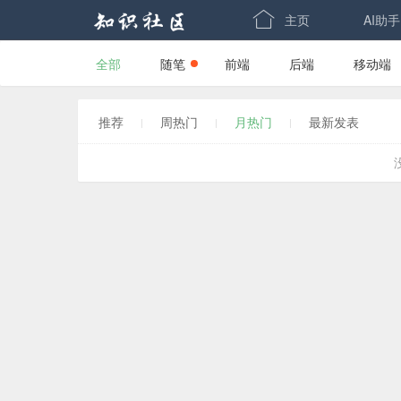

主页
AI助手
全部
随笔
前端
后端
移动端
-->
-->
推荐
周热门
月热门
最新发表