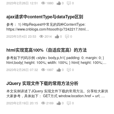
// 登录函数 LoginIn(); }) //提交事件 document.onkeydown =
2023年2月26日 12:51
1880
0
0

function(e){ if(!e){ e = window.event; } if((e.keyCode || e.which)
== 13) // 13是回车键 { $("#LoginIn").click(); } } 这样，当前页面
就绑定了一个回车提交的事件，当不需要这个事件时，只需用下
ajax请求中contentType与dataType区别
面的代码来解除绑定 document.onkeydown = null;
参考： 1) HttpRequest中常见的四种ContentType:
https://www.cnblogs.com/htoooth/p/7242217.html
https://www.cnblogs.com/hejingjing/p/6956906.html
2023年3月4日 23:53
2014
0
0

https://www.cnblogs.com/xiaozong/p/5732332.html 2) Http中
Content-Type的详解:
https://blog.csdn.net/danielzhou888/article/details/72861097 3)
html实现宽高100%（自适应宽高）的方法
常用HTTP contentType与后端处理方式
参考如下代码示例 <style> body,p,h1{ padding: 0; margin: 0; }
https://www.jianshu.com/p/dc6873d5fa3d
html,body{ height: 100%; width: 100%; } html{ height: 100%;
https://www.jianshu.com/p/dc6873d5fa3d 4) AJAX对于JAVA接
width: 100%; } .div1{ width: 100%; height: 100%; background-
收HttpServletRequest和json字符串两种方式的传递写法
2023年2月26日 07:32
1997
0
0

color: teal; } .div2{ position: fixed; width: 300px; height: 400px;
https://blog.csdn.net/wohaqiyi/article/details/79284106 5)
margin: auto; background-co
ContentType <
JQuery 实现文件下载的常用方法分析
本文实例讲述了JQuery 实现文件下载的常用方法。分享给大家供
大家参考，具体如下： GET方式 window.location.href = url; 亲
测有效 POST方式 var url = "下载接口地址"; // 构造隐藏的form表
2023年2月19日 20:15
2169
0
0

单 var $form = $("<form id='download' method='post'>
</form>"); $form.attr("url",url); $(body).append($form); // 添加