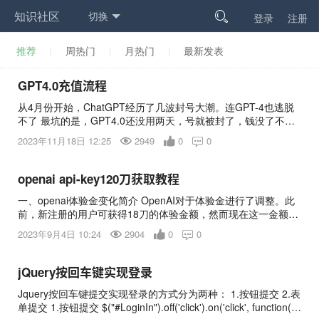
知识社区
切换

登录
注册
推荐
周热门
月热门
最新发表
GPT4.0充值流程
从4月份开始，ChatGPT经历了几波封号大潮。连GPT-4也逃脱
不了 最坑的是，GPT4.0还没用两天，号就被封了，钱没了不
说，那些有价值的聊天记录也全部消失。 今天，给大家分享一个
2023年11月18日 12:25
2949
0
0

靠谱的，GPT4.0充值渠道。 因为我们前期测试过很多路子，包
括Nobepay、Depay，以及iOS移动端充值。相比上面几个，这
个新渠道除了开卡费用小贵一点，充值的GPT Plus 账号稳得一
openai api-key120刀获取教程
批。有图有真相 从3月23号到现在，用它开的Plus账号，全部正
一、openai体验金变化简介 OpenAI对于体验金进行了调整。此
常使用。 这也是个虚拟信用卡渠道，叫 FOMEPay。 话不多说，
前，新注册的用户可获得18刀的体验金额，然而现在这一金额已
带大家跑一遍流程。 第一步：注册
降为5刀。虽然初次体验金降低，但用户有机会获取到额外的120
2023年9月4日 10:24
2904
0
0

刀预支额度。值得注意的是，这120刀并非直接送，而是按照“使
用后付款”的原则，需要在月底支付对应账单。 二、如何获取额
外的120刀预支额度 1、获取这一额外预支额度的过程并不复杂，
jQuery按回车键实现登录
但需要些准备工作和注意事项。下面我们一起来看看具体的操作
Jquery按回车键提交实现登录的方式分为两种： 1.按钮提交 2.表
步骤:
单提交 1.按钮提交 $("#LoginIn").off('click').on('click', function(){