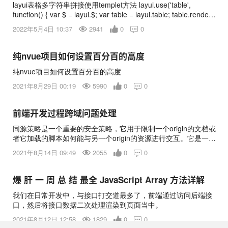
layui表格多字符串拼接使用templet方法 layui.use('table',
function() { var $ = layui.$; var table = layui.table; table.render({
elem : '#layListId', id : 'layTableId', //url :
2022年5月4日 10:37
2941
0
0

'template/json/table.json', url : '/sh/qzcx', title : '维修保养报', //
cellMinWidth: 100, cols : [ [{ field : 'street', title : '街道/小区', //
unresize: true, align : 'center',templet:"<span>{{d.area}}
纯nvue项目如何设置百分百的高度
{{d.street}}</span>" // minWidth: 120 }, { field : 'diagnosisDa
纯nvue项目如何设置百分百的高度
2021年8月29日 00:19
5990
0
0

前端开发过程跨域问题处理
同源策略是一个重要的安全策略，它用于限制一个origin的文档或
者它加载的脚本如何能与另一个origin的资源进行交互。它是一个
约定，也是浏览器核心也最基本的安全功能，它能帮助阻隔恶意
2021年8月14日 09:49
2055
0
0

文档，减少可能被攻击的媒介，提高安全性。同源策略会阻止一
个域的javaScript脚本和另外一个域的内容进行交互。所
爆 肝 一 周 总 结 最全 JavaScript Array 方法详解
我们在日常开发中，与接口打交道最多了，前端通过访问后端接
口，然后将接口数据二次处理渲染到页面当中。
2021年8月12日 12:58
1829
0
0
