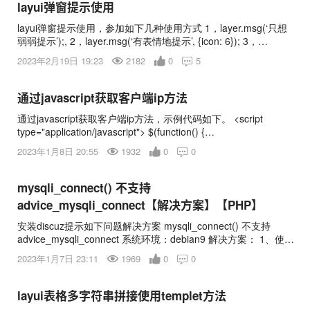
提交参数 var $input1 = $("<input name='param1' type='text'>
layui弹窗提示使用
</input>"); $input1.attr("value","参数值1");
layui弹窗提示使用，参加如下几种使用方式 1，layer.msg(‘只想
$("#download").append($input1); var $input2 = $("<input
弱弱提示’);, 2，layer.msg(‘有表情地提示’, {icon: 6}); 3，
name='param2' type='text
layer.msg(‘关闭后想做些什么’, function(){ //do something }); 4，
2023年2月19日 19:23
2182
0
5

layer.msg(‘同上’, { icon: 1, time: 2000 //2秒关闭（如果不配置，
默认是3秒） }, function(){ //do something }); 加载层 加载层一般
用于提示用户数据正在加载，当页面数据加载比较慢时，加载层
通过javascript获取客户端ip方法
能够以友好的方式提示用户。type为3. 一般只需要type参数即
通过javascript获取客户端ip方法，示例代码如下。 <script
可，示例： layer.open({ type:3 });
type="application/javascript"> $(function() {
$.getJSON("https://api.ipify.org?format=jsonp&callback=?",
2023年1月8日 20:55
1932
0
0

function(json) { // console.log("My public IP address is: ",
json.ip); } ); }); </script>
mysqli_connect() 不支持
advice_mysqli_connect【解决方案】【PHP】
安装discuz提示如下问题解决方案 mysqli_connect() 不支持
advice_mysqli_connect 系统环境：debian9 解决方案： 1、使用
命令dpkg -l查看是否安装 php-msql,我这里已安装 2、如果没有
2023年1月7日 23:11
1969
0
0

安装 则使用命令apt-cache search php 查找php-mysql 3、找到
之后使用命令 apt-get install php7.0-mysql进行安装即可
layui表格多字符串拼接使用templet方法