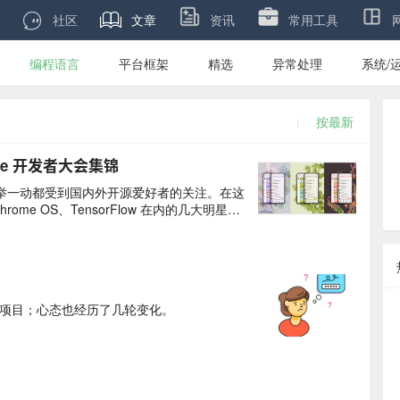

社区
文章
资讯
常用工具
编程语言
平台框架
精选
异常处理
系统/
按最新
oogle 开发者大会集锦
的一举一动都受到国内外开源爱好者的关注。在这
Chrome OS、TensorFlow 在内的几大明星项
个项目；心态也经历了几轮变化。