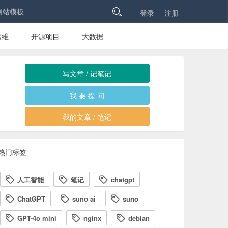
网站模板

登录
注册
运维
开源项目
大数据
写文章 / 记笔记
我 要 提 问
我的文章 / 笔记
热门标签
人工智能
笔记
chatgpt



ChatGPT
suno ai
suno



GPT-4o mini
nginx
debian


