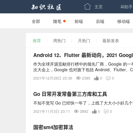

主页
AI助手
全部
随笔
前端
后端
移动端
-->
-->
推荐
周热门
月热门
最新发表
Android 12、Flutter 最新动向，2021 G
作为全球开源贡献排行榜中的领先厂商，Google 
次大会上，Google 也对旗下包括 Android、Flutter、
目一年来的最新进展和优秀案例进行了总结与回顾。
2021年12月28日 23:36
2385
0
0

Go 日常开发常备第三方库和工具
不知不觉写 Go 已经快一年了，上线了大大小小好几
2021年11月3日 23:11
2892
0
0

国密sm4加密算法