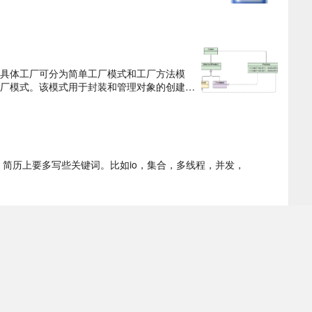
具体工厂可分为简单工厂模式和工厂方法模
厂模式。该模式用于封装和管理对象的创建，
析，来体会三种工厂模式的应用场景和利弊。
，简历上要多写些关键词。比如io，集合，多线程，并发，
Utils
 ByteArrayOutputStream可以捕获内存缓冲