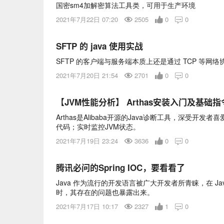
国密sm4加解密算法工具类，可用于生产环境
2021年7月22日 07:20
2505
0
0

SFTP 的 java 使用实战
SFTP 的客户端与服务端本质上还是通过 TCP 等网
2021年7月20日 21:54
2701
0
0

【JVM性能分析】 Arthas安装入门及基础指
Arthas是Alibaba开源的Java诊断工具，深受开
代码；实时监控JVM状态。
2021年7月19日 23:24
3636
0
0

腾讯必问的Spring IOC，要看看了
Java 作为流行的开发语言被广大开发者所青睐，在 J
时，其存在的问题也暴露出来。
2021年7月17日 10:17
2327
1
0
