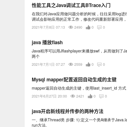
性能工具之Java调试工具BTrace入门
在我们对Java应用做问题分析的时候，往往采用log
调试会影响应用的正常工作，修改代码重新部署应用，
活并无侵入性的方法呢？
2021年7月8日 07:13
2490
0
0

java 播放flash
Java程序可以用Jflashplayer来播放swf，从而
两个
2021年7月1日 07:27
2559
0
0

Mysql mapper配置返回自动生成的主键
mapper返回自动生成的主键，使用last_insert_id 方式
2021年6月27日 20:00
2421
0
0

java开启新线程并传参的两种方法
一、继承Thread类 步骤: 1):定义一个类A继承于Java.la
run方法.