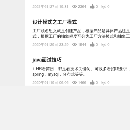
2021年6月27日 19:31
2364
0
0

设计模式之工厂模式
工厂顾名思义就是创建产品，根据产品是具体产品还是
式，根据工厂的抽象程度可分为工厂方法模式和抽象工
是一种创建型模式。本文从一个具体的例子逐步深入分
2020年9月29日 23:29
1544
0
0

java面试技巧
1.HR看简历，都是看技术关键词。可以多看招聘要求
spring，mysql，分布式等等。
2020年9月19日 06:06
1466
0
0

Java IO流学习总结七：Commons IO 2.5-File
ByteArrayInputStream 可以将字节数组转化为输入流 。
区的数据，转换成字节数组。
2020年9月19日 06:03
555
0
0
