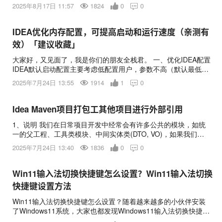
默认目录的修改，配置。 当安装好jupter notebook后打开界面，
2025年8月17日 11:57
1824
0
0

默认的路径是C盘路径，一般不习惯将代码存在C盘，每次打开总
是要切换，很费劲。于是，网上找了配置方法，亲测有用，整理
一下分享给大家。 （1）Win+R -->cmd 进入命令行 （2）输入如
IDEA优化内存配置，可提高启动和运行速度（亲测有
下命令： 代码语言：javascript 代码运行次数：0
效）「建议收藏」
大家好，又见面了，我是你们的朋友全栈君。 一、优化IDEA配置
IDEA默认启动配置主要考虑低配置用户，参数不高（默认最低
128m，最高512m），导致启动慢，然后运行也不流畅，这里我
2025年7月24日 13:55
1914
1
0

们需要优化下启动和运行配置；但是在工作中的电脑一般都是8G
或者16G的运行内存，所以我们需要手动去修改默认的IDEA配
置。 二、手动修改IDEA配置步骤 找到IDEA安装的bin目录 打开
Idea Maven项目打包工其他项目进行外部引用
1、说明 我们在日常项目开发中经常会有许多公共的模块，如统
一的父工程、工具类模块、中间实体类(DTO, VO)，如果我们针
对每个子项目都单独的创建一套工具类，多个子项目会存在很多
2025年7月24日 13:40
1836
0
0

重复的工具类、中间实体类代码。因此，我们可以将这些公共模
块统一打成jar包，在各子项目中引入depency依赖即可。 2、将
父工程打包成jar包 创建一个maven工程，统一管理各种外部jar
Win11输入法切换快捷键怎么设置？Win11输入法切换
包依赖版本，如Spring Boot，maven plugins，mybatis，
快捷键设置方法
lombok等。 2.1、pom.xml <?xml version="1.0"
encoding="UTF-8"?> <project
Win11输入法切换快捷键怎么设置？随着越来越多的小伙伴安装
xmlns="http://maven.apache.org/POM/4.0.0"
了Windows11系统，大家也都发现Windows11输入法切换快捷键
xmlns:xsi="http://www.w3.org/2001/XMLSchema-instance"
不一样了，那么Win11输入法切换快捷键怎么设置呢？下面一起