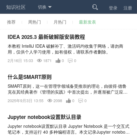
知识社区
切换

登录
注册
推荐
周热门
月热门
最新发表
IDEA 2025.3 最新破解版安装教程
本教程 IntelliJ IDEA 破解补丁、激活码均收集于网络，请勿商
用，仅供个人学习使用，如有侵权，请联系作者删除。
2月16日 15:03
1871
0
0

什么是SMART原则
SMART原则，这一在管理学领域备受推崇的理论，由彼得·德鲁
克在其经典著作《管理的实践》中首次提出，并逐渐被广泛应用
于各个行业。该原则被普遍认为是设定和实现有效目标的关键所
2025年9月3日 13:55
2098
0
0

在。其每个字母都代表着一个特定的单词，共同构成了目标设计
的五大核心要素。
Jupyter notebook设置默认目录
Jupyter notebook设置默认目录 Jupyter Notebook 是一个交互式
笔记本，支持运行 40 多种编程语言。本文记录Jupyter notebook