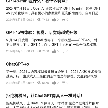
GPT4o-mini是什么？有什么特点？
2024年7月18日，OpenAI 正式推出了 GPT-4o mini，这是 GPT-
4o 的简化版本，具有更小的参数量和更高的性价比。自今日起，
ChatGPT 的免费用户、Plus 用户和 Team 用户将能够使用 GPT-
2024年8月8日 00:34
7433
0
0

4o mini，而企业用户将在下周获得权限。 GPT-4o mini 主要特点
GPT-4o mini 专注于低成本和快速响应，适用于需要连续或同时
调用多个模型的应用程序。它能够处理大量上下文信息，支持多
GPT-4o初体验：视觉、听觉跨越式升级
达 128K token 的长上下文，并能通过快速实时的文本回复与客
5 月 14 日凌晨，OpenAI 发布了一个新模型——GPT-4o。 对，
户进行互动。其知识库更新至 2023 年 10 月，对非英文内
不是搜索，不是 GPT-5，而是 GPT-4 系列的一款全新多模态大
模型。按照 OpenAI CTO 米拉·穆拉蒂（Muri Murati）的说法，
2024年8月8日 00:21
7100
0
0

GPT-4o——「o」代表了 omni（意为「全能的」）——能够接受
文本、音频和图像任意组合的输入与输出。 而新的 GPT-4o 模型
响应更快、处理更快、效率更高，也让人机交互在一定程度上发
ChatGPT-4o
生了质的变化。 事实上，在不到 30 分钟的发布会中，最为人津
第一章、2024大语言模型最新进展介绍 1、2024 AIGC技术最新
津乐道的不是 GPT-4o 这个模型自身，而是在 GPT-4o 的支撑
进展介绍（生成式人工智能的基本概念与原理、文生视频模型
下，ChatGPT 的交互体验。不仅是人机语音对话体验更接近人与
OpenAI Sora vs.Google Veo） 2、国内外大语言模型
人之间的实时对话，视觉识别能力的进步也让 AI 更能基于现实世
2024年8月8日 00:16
6655
0
0

（ChatGPT-4o、Gemini、Claude、Llama3、温馨一言、星火、
界进行语音交互。 简而言之就是更自然的人机交互。这很容易让
通义千问、Kimi、智谱清言等）对比分析 3、Llama3开源大语言
人想起《她（Her）》中的 AI 虚拟助手，包括 OpenAI CEO 山姆
模型的本地部署、对话与微调训练本地数据 4、ChatGPT-4o对话
·奥尔特曼（Sam Altman）：
拒绝机械风，让ChatGPT像真人一样对话！
初体验（注册与充值、购买方法） 5、ChatGPT-4o科研必备
拒绝机械风，让ChatGPT像真人一样对话 在这个信息爆炸的时
GPTs汇总介绍（寻找好用的GPTs模型、提示词优化、生成思维
代，人工智能技术的快速发展让我们的生活变得更加便捷。 特别
导图、生成PPT、生成视频、制定个性化的学习计划、检索论