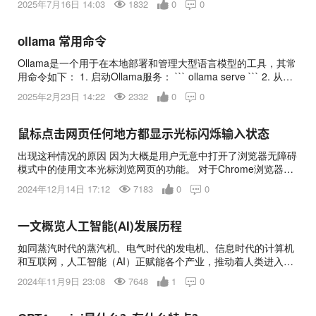
2025年7月16日 14:03
1832
0
0

xsi:schemaLocation="http://maven.apache.org/POM/4.0.0
来跟小编看看吧。 Win11输入法切换快捷键设置方法 1、首先，
http://maven.apache.org/xsd/maven-4.0.0.xsd">
我们点击桌面左下角的开始按钮，点击进入设置。 2、在打开的
设置中，找到我们的“时间和语言”，然后单击进入。 3、点击左侧
ollama 常用命令
的“语言&区域”。
Ollama是一个用于在本地部署和管理大型语言模型的工具，其常
用命令如下： 1. 启动Ollama服务： ``` ollama serve ``` 2. 从模
型文件创建模型： ``` ollama create ``` 3. 显示模型信息： ```
2025年2月23日 14:22
2332
0
0

ollama show <模型名称> ``` 4. 运行模型： ``` ollama run <模型
名称> ``` 5. 拉取模型： ``` ollama pull <模型名称> ``` 6. 将模型
推送到私服： ``` ollama push ``` 7. 列出本地模型： ``` ollama
鼠标点击网页任何地方都显示光标闪烁输入状态
list ``` 8. 复制模型： ``` ollama cp ``` 9. 删除模型： ``` ollama
出现这种情况的原因 因为大概是用户无意中打开了浏览器无障碍
rm <模型名称> ``` <
模式中的使用文本光标浏览网页的功能。 对于Chrome浏览器而
言就是这样的： 直接按F7关闭这个模式
2024年12月14日 17:12
7183
0
0

一文概览人工智能(AI)发展历程
如同蒸汽时代的蒸汽机、电气时代的发电机、信息时代的计算机
和互联网，人工智能（AI）正赋能各个产业，推动着人类进入智
能时代。本文从介绍人工智能及主要的思想派系，进一步系统地
2024年11月9日 23:08
7648
1
0

梳理了其发展历程、标志性成果并侧重其算法思想介绍，将这段
60余年几经沉浮的历史，以一个清晰的脉络呈现出来，以此展望
人工智能（AI