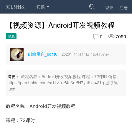
知识社区
切换

登录
注册
【视频资源】Android开发视频教程


0
7090
资源
邮箱用户_6d1t0
2020年11月14日 15:41
发表
摘要：
教程名称：Android开发视频教程 课程：72课时 链接:
https://pan.baidu.com/s/11Zh-P4e6ePH7yuPlol42Tg 提取码:
tuxd
教程名称：Android开发视频教程
课程：72课时